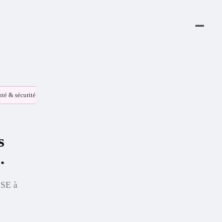
té & sécurité au travail
s
.
CSE à