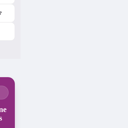
?
ne
s