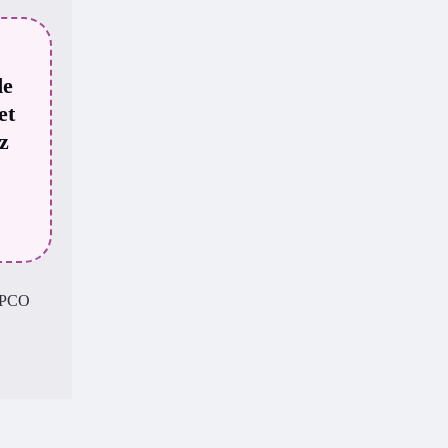
de
et
z
 OPCO