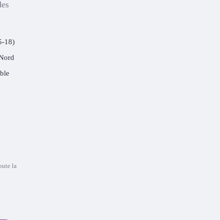
des
5-18)
 Nord
ble
oute la