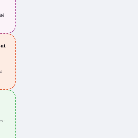
ité
out
ar
es :