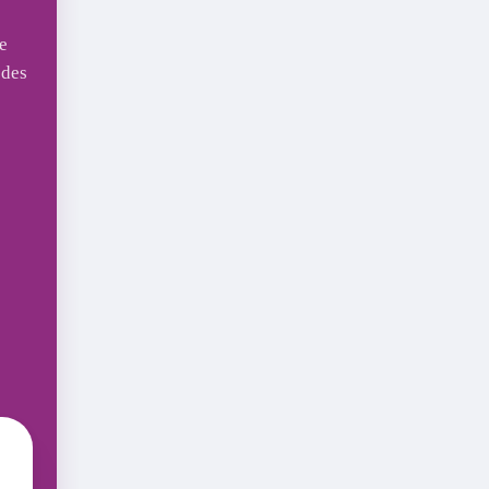
le
 des