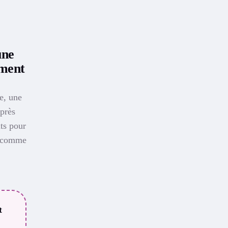
une
iment
e, une
après
ts pour
es comme
t